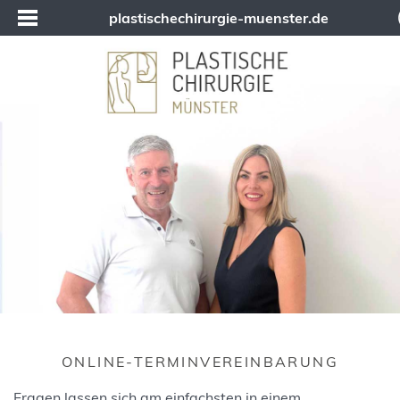
plastischechirurgie-muenster.de
ONLINE-TERMINVEREINBARUNG
Fragen lassen sich am einfachsten in einem