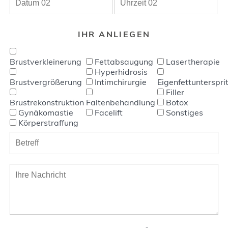
IHR ANLIEGEN
Brustverkleinerung
Fettabsaugung
Lasertherapie
Hyperhidrosis
Brustvergrößerung
Intimchirurgie
Eigenfettunterspri
Filler
Brustrekonstruktion
Faltenbehandlung
Botox
Gynäkomastie
Facelift
Sonstiges
Körperstraffung